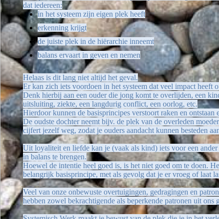
dat iedereen:
in het systeem zijn eigen plek heeft
erkenning krijgt
de juiste plek in de hiërarchie inneemt
balans ervaart in geven en nemen
Helaas is dit lang niet altijd het geval.
Er kan zich iets voordoen in het systeem dat veel impact heeft o
Denk hierbij aan een ouder die jong komt te overlijden, een kind
uitsluiting, ziekte, een langdurig conflict, een oorlog, etc.
Hierdoor kunnen de basisprincipes verstoort raken en ontstaan e
De oudste dochter neemt bijv. de plek van de overleden moeder 
cijfert jezelf weg, zodat je ouders aandacht kunnen besteden aa
Uit loyaliteit en liefde kan je (vaak als kind) iets voor een a
in balans te brengen.
Hoewel de intentie heel goed is, is het niet goed om te doen. He
belangrijk basisprincipe, met als gevolg dat je er vroeg of laat l
Veel van onze onbewuste overtuigingen, gedragingen en patron
hebben zowel bekrachtigende als beperkende patronen uit ons g
Systemisch Werk maakt je bewust van de plek die je in het verl