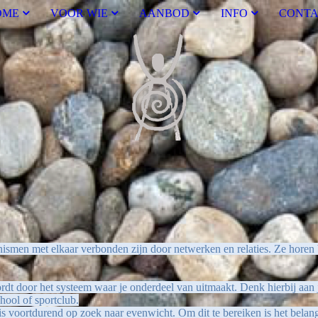
OME
VOOR WIE
AANBOD
INFO
CONTA
ismen met elkaar verbonden zijn door netwerken en relaties. Ze horen 
dt door het systeem waar je onderdeel van uitmaakt. Denk hierbij aan 
hool of sportclub.
s voortdurend op zoek naar evenwicht. Om dit te bereiken is het belang