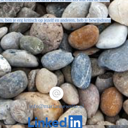
s, ben je erg kritisch op jezelf en anderen, heb je bewijsdrang
info@mariannewelie.nl