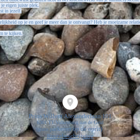
e eigen juiste plek.
t in jezelf.
delijkheid op je en geef je meer dan je ontvangt? Heb je moeizame relatie
m te kijken.
Prins Willem Alexanderlaan 101
6301 TT Valkenburg aan de Geul
arkeren op de oprit)
(gratis p
Routebeschrijving