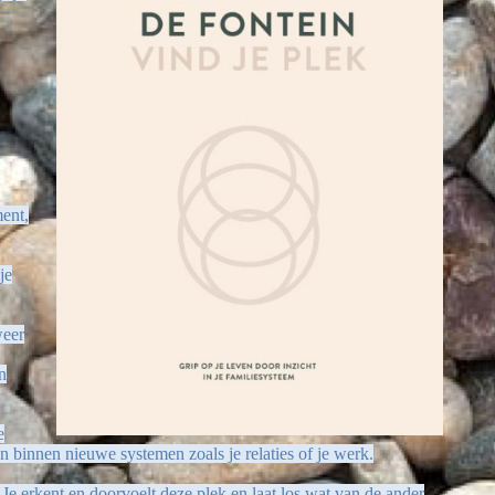
ment,
je
weer
n
e
binnen nieuwe systemen zoals je relaties of je werk.
Je erkent en doorvoelt deze plek en laat los wat van de ander