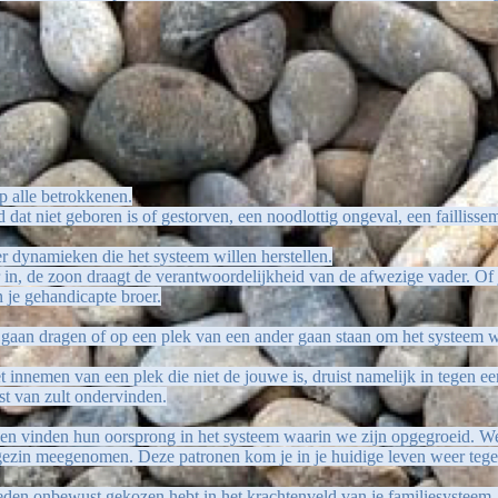
p alle betrokkenen.
 dat niet geboren is of gestorven, een noodlottig ongeval, een faillisse
r dynamieken die het systeem willen herstellen.
in, de zoon draagt de verantwoordelijkheid van de afwezige vader. Of 
n je gehandicapte broer.
nder gaan dragen of op een plek van een ander gaan staan om het systeem 
t innemen van een plek die niet de jouwe is, druist namelijk in tegen ee
ast van zult ondervinden.
en vinden hun oorsprong in het systeem waarin we zijn opgegroeid. W
ezin meegenomen. Deze patronen kom je in je huidige leven weer tegen 
eden onbewust gekozen hebt in het krachtenveld van je familiesysteem. 