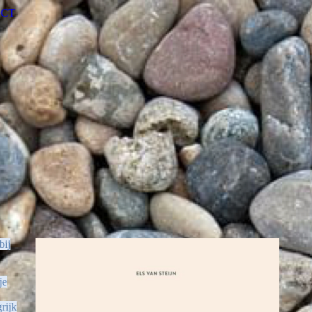
CT
bij
je
rijk