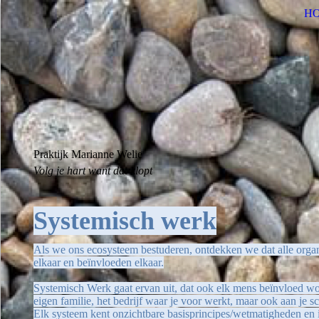
H
Praktijk Marianne Welie
Volg je hart want dat klopt
Systemisch werk
Als we ons ecosysteem bestuderen, ontdekken we dat alle organ
elkaar en beïnvloeden elkaar.
Systemisch Werk gaat ervan uit, dat ook elk mens beïnvloed wor
eigen familie, het bedrijf waar je voor werkt, maar ook aan je sc
Elk systeem kent onzichtbare basisprincipes/wetmatigheden en i