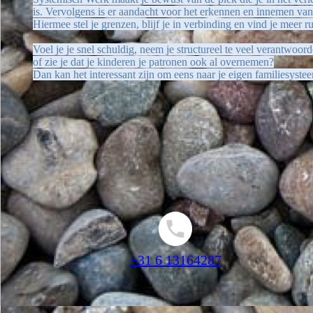
is. Vervolgens is er aandacht voor het erkennen en innemen van j
Hiermee stel je grenzen, blijf je in verbinding en vind je meer rus
Voel je je snel schuldig, neem je structureel te veel verantwoor
of zie je dat je kinderen je patronen ook al overnemen?
Dan kan het interessant zijn om eens naar je eigen familiesystee
+31 6 13164287